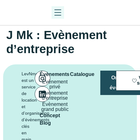
J Mk : Evènement
d’entreprise
LevNment
Évènements
Catalogue
Organiser
est un
Évènement
mon
s
privé
service
évènement
Évènement
de
d'entreprise
location
Évènement
et
grand public
d’organisation
Concept
d’évènements
Blog
clés
en
main,