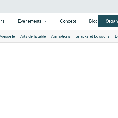
ons
Évènements
Concept
Blog
Organ
Vaisselle
Arts de la table
Animations
Snacks et boissons
É