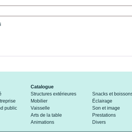
i
Catalogue
é
Structures extérieures
Snacks et boisson
reprise
Mobilier
Éclairage
d public
Vaisselle
Son et image
Arts de la table
Prestations
Animations
Divers