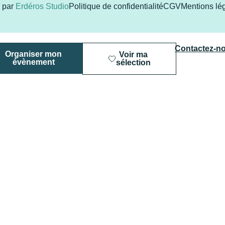
u par
Erdéros Studio
Politique de confidentialité
CGV
Mentions lé
Contactez-n
Organiser mon
Voir ma
évènement
sélection