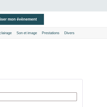
iser mon évènement
clairage
Son et image
Prestations
Divers