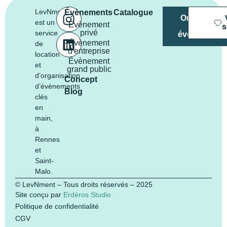
LevNment
Évènements
Catalogue
Organiser
est un
Évènement
mon
s
privé
service
évènement
Évènement
de
d'entreprise
location
Évènement
et
grand public
d’organisation
Concept
d’évènements
Blog
clés
en
main,
à
Rennes
et
Saint-
Malo.
© LevNment – Tous droits réservés – 2025
Site conçu par
Erdéros Studio
Politique de confidentialité
CGV