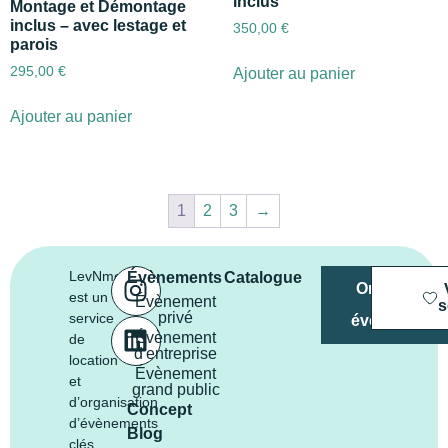
inclus
Montage et Démontage
inclus – avec lestage et
350,00
€
parois
295,00
€
Ajouter au panier
Ajouter au panier
1
2
3
→
LevNment
Évènements
Catalogue
Organiser
est un
Évènement
mon
s
privé
service
évènement
Évènement
de
d'entreprise
location
Évènement
et
grand public
d’organisation
Concept
d’évènements
Blog
clés