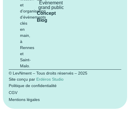
Évènement
et
grand public
d’organisation
Concept
d’évènements
Blog
clés
en
main,
à
Rennes
et
Saint-
Malo.
© LevNment – Tous droits réservés – 2025
Site conçu par
Erdéros Studio
Politique de confidentialité
CGV
Mentions légales