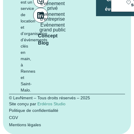
est un
Évènement
mon
s
privé
service
évènement
Évènement
de
d'entreprise
location
Évènement
et
grand public
d’organisation
Concept
d’évènements
Blog
clés
en
main,
à
Rennes
et
Saint-
Malo.
© LevNment – Tous droits réservés – 2025
Site conçu par
Erdéros Studio
Politique de confidentialité
CGV
Mentions légales