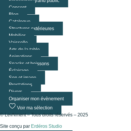
Évènement grand public
Concept
Blog
Catalogue
Structures extérieures
Mobilier
Vaisselle
Arts de la table
Animations
Snacks et boissons
Éclairage
Son et image
Prestations
Divers
Organiser mon évènement
Voir ma sélection
© LevNment – Tous droits réservés – 2025
Site conçu par
Erdéros Studio