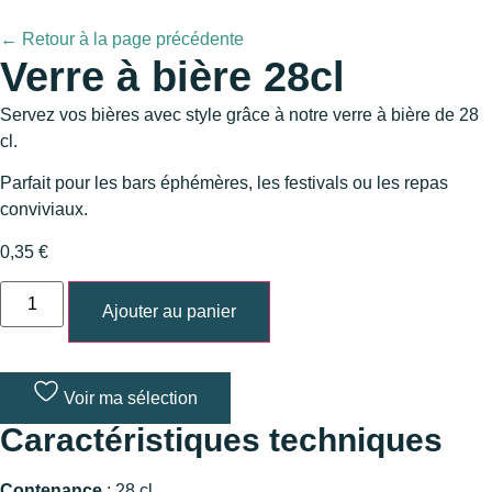
← Retour à la page précédente
Verre à bière 28cl
Servez vos bières avec style grâce à notre verre à bière de 28
cl.
Parfait pour les bars éphémères, les festivals ou les repas
conviviaux.
0,35
€
quantité
de
Ajouter au panier
Verre
à
bière
28cl
Voir ma sélection
Caractéristiques techniques
Contenance
: 28 cl