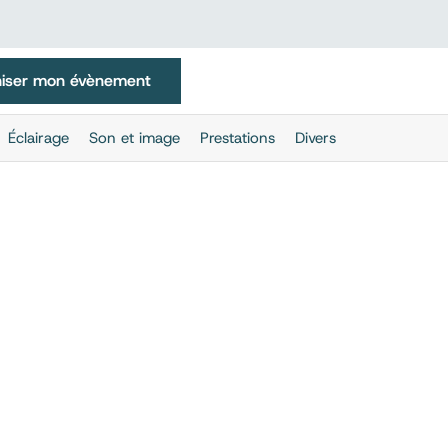
iser mon évènement
Éclairage
Son et image
Prestations
Divers