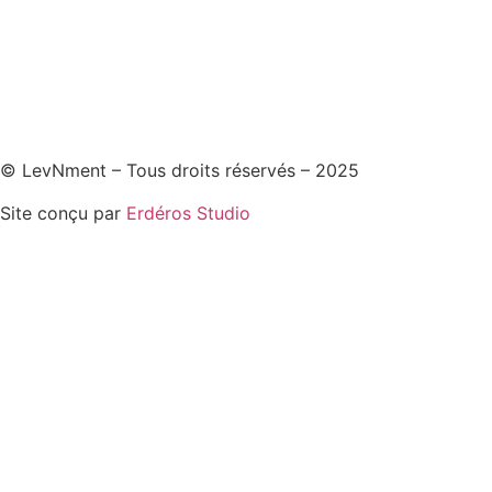
Organiser mon évènement
Voir ma sélection
© LevNment – Tous droits réservés – 2025
Site conçu par
Erdéros Studio
Politique de confidentialité
CGV
Mentions légales