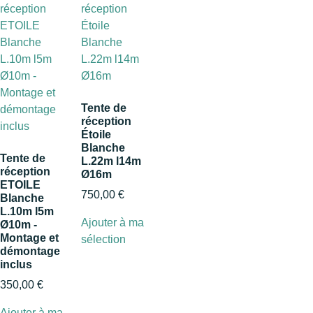
Tente de
réception
Étoile
Blanche
Tente de
L.22m l14m
réception
Ø16m
ETOILE
750,00
€
Blanche
L.10m l5m
Ajouter à ma
Ø10m -
Montage et
sélection
démontage
inclus
350,00
€
Ajouter à ma